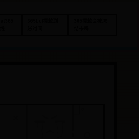
eat365
365bet提款到
365提款会被冻
线
账时间
结卡吗