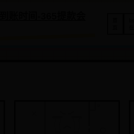
提款到账时间-365提款会
首
b
页
在