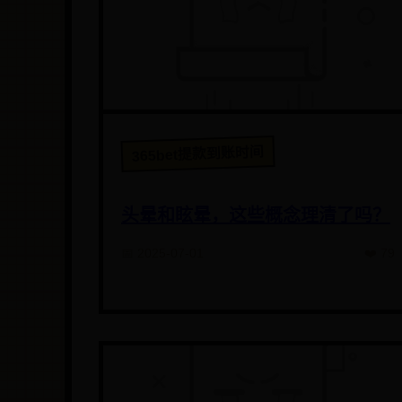
365bet提款到账时间
头晕和眩晕，这些概念理清了吗？
📅 2025-07-01
❤️ 79