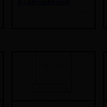
男人命带白老虎煞怎样送
👤 admin
👁️ 1515