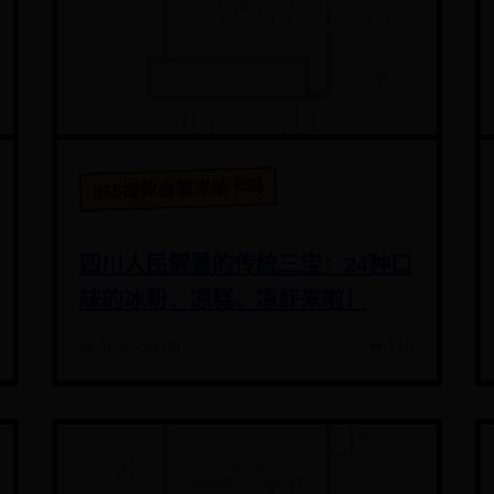
365提款会被冻结卡吗
四川人民解暑的传统三宝：24种口
味的冰粉、凉糕、凉虾来啦！
📅 2025-09-04
❤️ 710