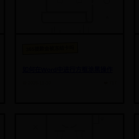
365提款会被冻结卡吗
如何在Word中进行方框涂黑操作
📅 2025-11-10
❤️ 717