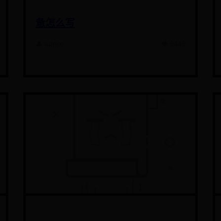
惫怎么写
👤 admin
👁️ 9449