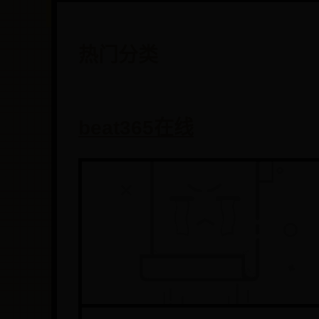
热门分类
beat365在线