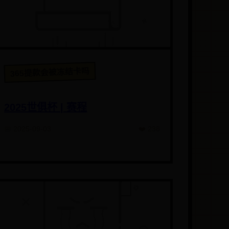
365提款会被冻结卡吗
2025世俱杯 | 赛程
📅 2025-09-03
❤️ 238