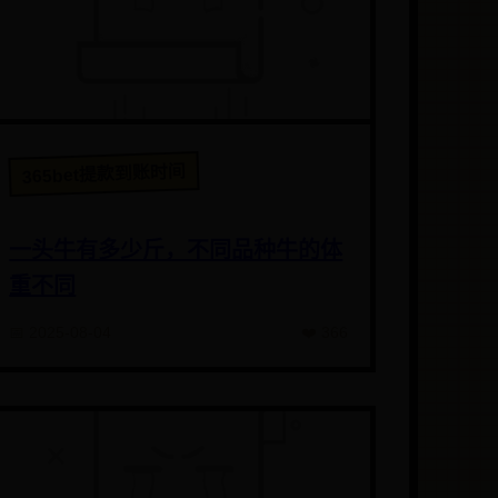
365bet提款到账时间
一头牛有多少斤，不同品种牛的体
重不同
📅 2025-08-04
❤️ 366