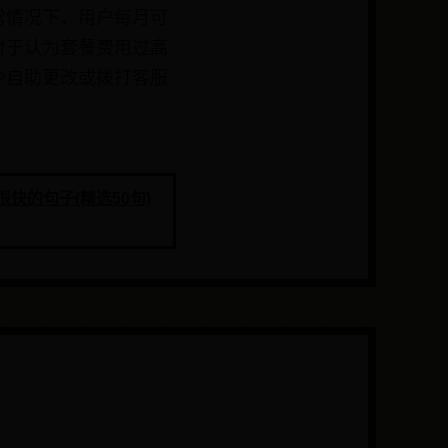
常情况下，用户每月可
对于认为套餐费用过高
P自助更改或拨打客服
很快的句子(精选50句)