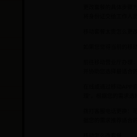
更改套餐的具体步骤为
将身份证交给工作人员
移动套餐太贵怎么更
如果您觉得当前的移
前往移动营业厅办理
并协助您选择最适合
在线或通过移动APP
理”，根据您的需求选
拨打客服电话更换：可
据您的需求推荐适合
移动怎么改套餐