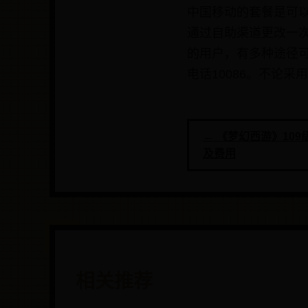
中国移动的套餐是可
通过自助渠道更改一
的用户，有多种途径可
电话10086。不论
← 《梦幻西游》10
及费用
相关推荐