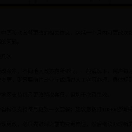
了中国移动套餐更改的相关信息，包括一个月内可更改次
高的问题。
换几次
更改频率，不同地区政策有所不同。一般情况下，用户每
次变更，则需要前往营业厅或通过人工客服办理。具体规
分地区支持每月更改两次套餐，但均于次月生效。
省份仅支持每月更改一次套餐；建议您拨打10086咨询
办理更改，必须先取消之前的变更申请，然后继续办理新