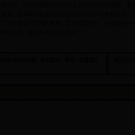
以更改的，但具体可更改次数取决于所在地区的政策。通
次套餐，若需再次变更则需通过营业厅或人工客服办理。
以选择更经济实惠的套餐，如前往营业厅、使用移动AP
采用哪种方式，新套餐通常次月生效。
9级满强身技能详解：等级要求、帮贡、血量提升
表示时间
→