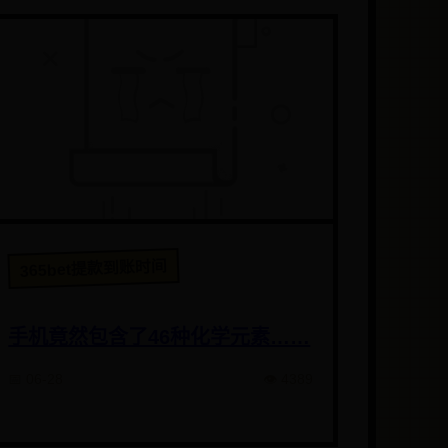
365bet提款到账时间
手机竟然包含了46种化学元素……
📅 06-28
👁️ 4389