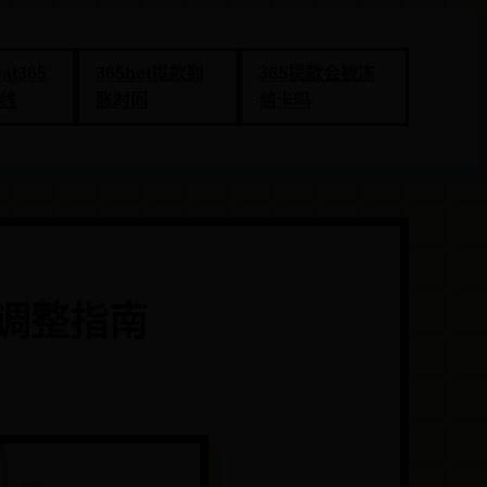
eat365
365bet提款到
365提款会被冻
线
账时间
结卡吗
调整指南