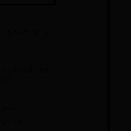
数、具体操作流程以及
月可以通过自助渠道更
则如下：
具体情况。
的套餐变更。