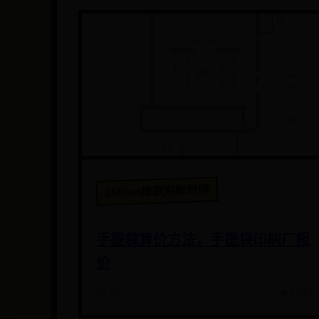
365bet提款到账时间
手提袋算价方法，手提袋印刷厂报
价
📅 06-29
👁️ 1047