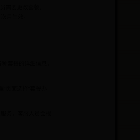
人员需要更改套餐。–
，次月生效。
各种套餐的详细信息，
理”页面选择“套餐办
工服务，客服人员会根