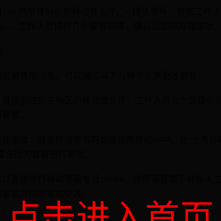
：– 携带身份证到移动营业厅。– 排队等号，告知工作
。– 工作人员提供几个套餐选择，确认后即可办理成功
改
动套餐费用过高，可以通过以下几种方式来更改套餐：
：直接前往所在地区的移动营业厅，工作人员会为您提供
的套餐。
自助更改：登录移动官方网站或使用移动APP，在“业务办
择合适的套餐进行更改。
以直接拨打移动客服电话10086，按照语音提示转接人
的套餐并协助完成更改。
点击进入首页