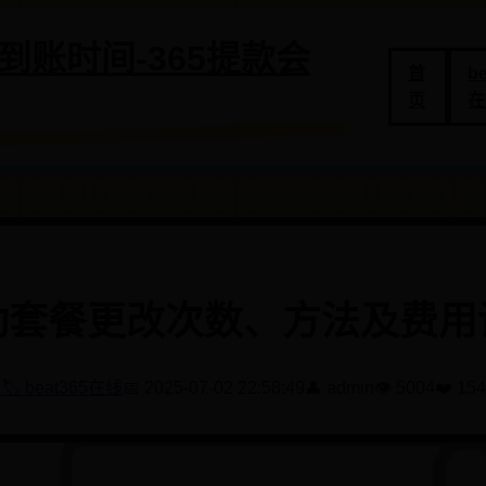
提款到账时间-365提款会
首
b
页
在
动套餐更改次数、方法及费用
🏷️ beat365在线
📅 2025-07-02 22:58:49
👤 admin
👁️ 5004
❤️ 154