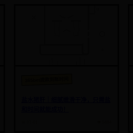
365bet提款到账时间
盐水猪肝｜细腻嫩滑干净，只需盐
和时间就能成功！
📅 07-01
👁️ 5884