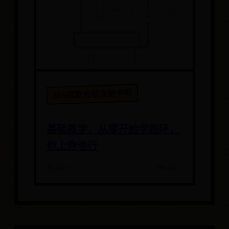
365提款会被冻结卡吗
基础教学，从零开始学跑环，
你上你也行
📅 08-31
👁️ 4837