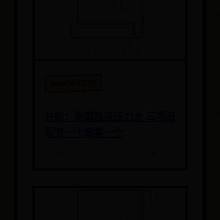
beat365在线
许昕：跨国独苗压力大 三项冠
军有一个想拿一个
📅 08-09
👁️ 2655