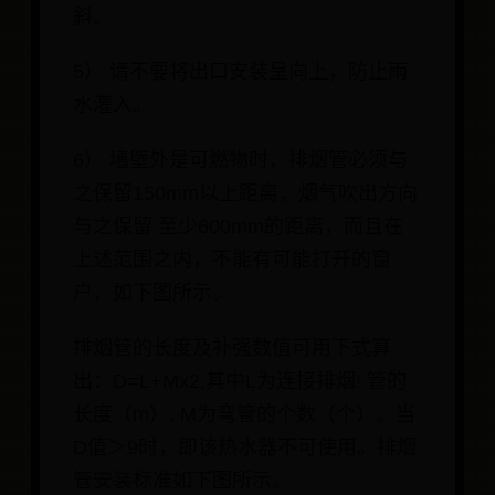
斜。
5） 请不要将出口安装呈向上，防止雨
水灌入。
6） 墙壁外是可燃物时，排烟管必须与
之保留150mm以上距离，烟气吹出方向
与之保留 至少600mm的距离，而且在
上述范围之内，不能有可能打开的窗
户，如下图所示。
排烟管的长度及补强数值可用下式算
出：D=L+Mx2,其中L为连接排烟! 管的
长度（m）, M为弯管的个数（个）。当
D值＞9时，即该热水器不可使用。排烟
管安装标准如下图所示。