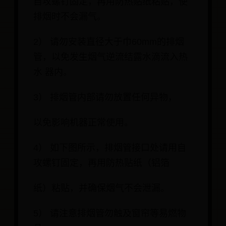
自攻螺钉固定，再用防热贴纸粘贴，使
排烟时不会漏气。
2） 请勿安装直径大于巾60mm的排烟
管，以免发生烟气逆流结露水滴流入热
水 器内。
3） 排烟管内部请勿放置任何异物，
以免影响机器正常使用。
4） 如下图所示，排烟管接口处请用自
攻螺钉固定，再用防热贴纸（铝箔
纸）粘贴，并确保烟气不会泄漏。
5） 请注意排烟管勿触及窗帘等易燃物