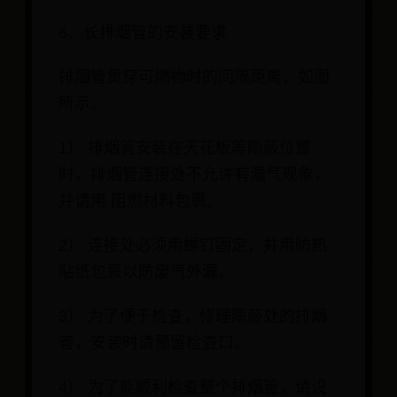
6、长排烟管的安装要求
排烟管贯穿可燃物时的间隔距离，如图
所示。
1） 排烟管安装在天花板等隐蔽位置
时，排烟管连接处不允许有漏气现象，
并请用 阻燃材料包裹。
2） 连接处必须用螺钉固定，并用防热
贴纸包裹以防废气外漏。
3） 为了便于检査，修理隐蔽处的排烟
管，安装时请预留检査口。
4） 为了能顺利检查整个排烟管，请设