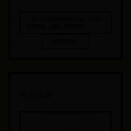
← 四川人民解暑的传统三宝：24种口
味的冰粉、凉糕、凉虾来啦！
一结尾的成语 →
相关推荐