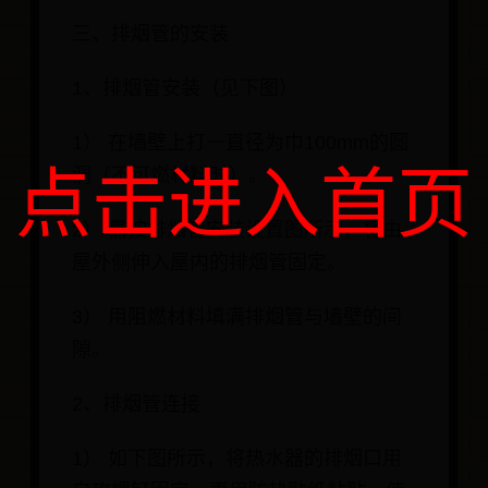
三、排烟管的安装
1、排烟管安装（见下图）
1） 在墙壁上打一直径为巾100mm的圆
点击进入首页
洞（不可燃材料时）。
2） 需按排烟管安装设置图所示，将由
屋外侧伸入屋内的排烟管固定。
3） 用阻燃材料填满排烟管与墙壁的间
隙。
2、排烟管连接
1） 如下图所示，将热水器的排烟口用