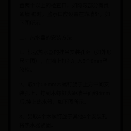
置两个以上的检査口，如隐蔽部分有贯
通墙 壁时，监察口应设置在靠墙处，如
下图所示。
二、热水器的安装方法
1、根据热水器的挂吊安装孔距（如外形
尺寸图），在墙上打孔钉入5个8mm塑
胶栓。
2、取1个©5mm木螺钉旋于上方中间安
装孔上，拧到木螺钉头距墙平面约4mm
后,挂上热水器，如下图所示。
3、另取4个木螺钉旋于其他4个安装孔
将热水器紧固。