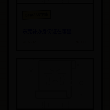
beat365在线
东莞补办身份证在哪里
📅 07-02
👁️ 9933