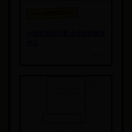
365bet提款到账时间
小龙虾是什么梗 小龙虾的梗是
什么
📅 07-01
👁️ 985