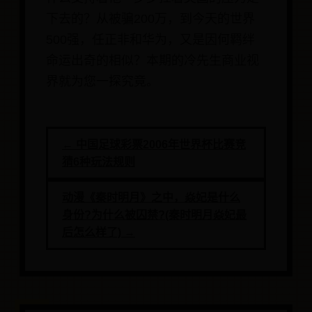
下去的？从被骗200万，到今天的世界
500强，任正非和华为，又是因何羁绊
命运出奇的相似？本期的冷先生商业视
界就为您一探究竟。
← 中国足球彩票2006年世界杯比赛竞
猜6种玩法规则
动漫《秦时明月》之中，焱妃是什么
身份?为什么被囚禁?(秦时明月焱妃最
后怎么样了) →