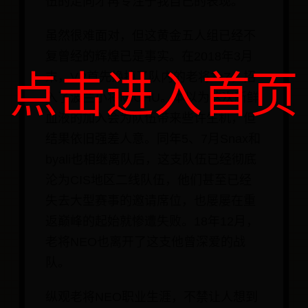
伍的走向才再专注于我自己的表现。”
虽然很难面对，但这黄金五人组已经不
复曾经的辉煌已是事实。在2018年3月
点击进入首页
末，VP首先换掉了队内的老将TaZ，招
入了波兰小将MICHU。本以为这次新鲜
血液的加入会为队伍带来些许生机，但
结果依旧强差人意。同年5、7月Snax和
byali也相继离队后，这支队伍已经彻底
沦为CIS地区二线队伍，他们甚至已经
失去大型赛事的邀请席位，也屡屡在重
返巅峰的起始就惨遭失败。18年12月，
老将NEO也离开了这支他曾深爱的战
队。
纵观老将NEO职业生涯，不禁让人想到