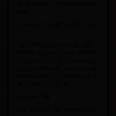
有人都深深记住了这支以熊作为标志的
队伍。
Inferno上NEO四滴血3杀完美扼杀NiP反
扑
他们以灵活奇妙的多变的战术，紧凑丰
富的配合与敢打敢拼的风格瞬间吸粉无
数。虽然日后NIP、NaVi等强队纷纷崛
起掩盖了他们的光芒，可这支波兰队伍
从来不以失败而告终，他们永远在职业
赛场上占据着自己的一席之地。
辉煌过后的迟暮
随着时间的推移，加上年龄的老化以及