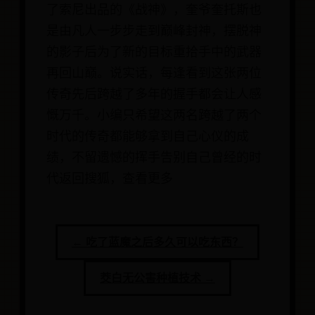
了索尼出品的《战神》，奎爷奎托斯也
是由凡人一步步走到巅峰封神，摆脱神
的影子后为了新的目标重拾手中的武器
再回山巅。说实话，每逢看到这张两位
传奇先后跨越了多年的握手都会让人感
慨万千。小编只希望这两名跨越了两个
时代的传奇都能够拿到自己心仪的成
绩，不留遗憾的挥手告别自己曾经的时
代返回搜狐，查看更多
← 吃了蓝魔之后多久可以吃东西？
茭白无公害种植技术 →