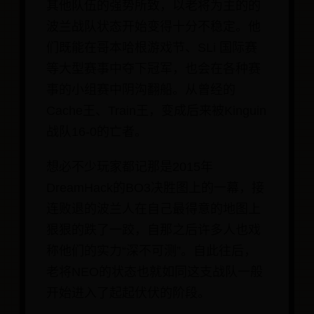
其他队伍的强势所致，以老将为主的的
波兰战队状态开始变得十分不稳定。他
们既能在哥本哈根游戏节、SLi 国际赛
等大型赛事中夺下冠军，也会在各种赛
事的小组赛中阴沟翻船。从曾经的
Cache王、Train王，变成后来被Kinguin
战队16-0的亡者。
想必不少玩家都记那是2015年
DreamHack的BO3决胜图上的一幕，接
连败退的波兰人在自己最得意的地图上
狠狠的跌了一跤，自那之后许多人也戏
称他们的实力“深不可测”。自此往后，
老将NEO的状态也就如同这支战队一般
开始进入了起起伏伏的阶段。