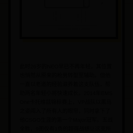
此时26岁的NEO早已不再年轻，其位置
也悄然从原来的枪男转型至辅助。但他
一直以老道的经验滋养着这支队伍，帮
助两名年轻小将快速成长。2014年EMS
One卡托维兹锦标赛上，VP战队以黑马
之姿闯入了所有人的眼帘，同时拿下了
他CSGO生涯的第一个Major冠军。五战
全胜，9图仅有1负的超强战绩让这支所