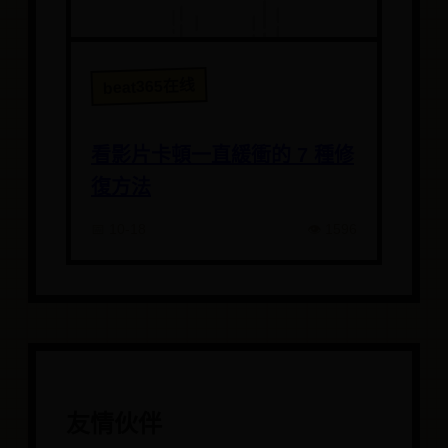
beat365在线
看影片卡頓一直緩衝的 7 種修
復方法
📅 10-18
👁️ 1596
友情伙伴