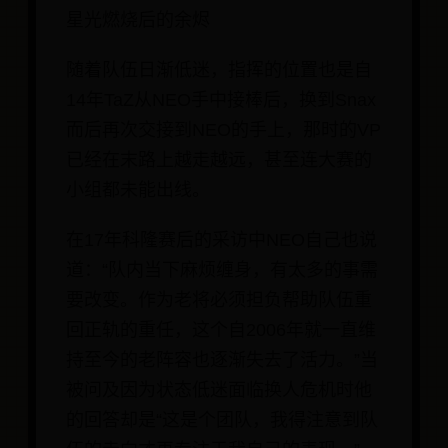
星光燃烧后的余烬
随着队伍日渐低迷，指挥的位置也是自
14年TaZ从NEO手中接棒后，换到Snax
而后再次交接到NEO的手上，那时的VP
已经在末路上越走越远，甚至连大赛的
小组都未能出线。
在17年科隆赛后的采访中NEO自己也说
道：“队内当下麻烦缠身，有太多的事需
要改变。作为老将必须担负帮助队伍重
回正轨的重任，这个自2006年就一直维
持至今的老阵容也逐渐失去了活力。”当
被问及因为状态低迷面临换人危机时他
的回答却是“这是个团队，我得注意到队