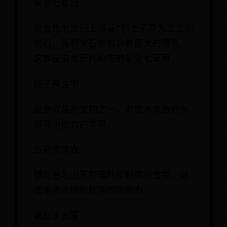
紫金七星冠
紫金色的宝冠上镶着7颗道家奉为至宝的
宝石，每颗宝石均包含着巨大的灵气，
这就是道家历代相传的紫金七星冠。
锁子黄金甲
龙宫收藏的宝物之一，对法术攻击拥有
超强防御力的宝甲。
五彩宝莲衣
摘取普陀山五彩莲叶所制成的宝衣，对
法术攻击拥有超强的防御力。
藕丝步云履