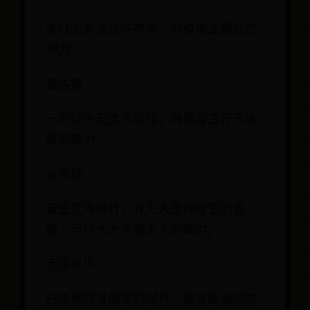
赤红龙筋造成的神索，具有擒龙捆仙的
神力。
盘古锤
一把硕大无比的巨锤，拥有盘古开天地
般的神力。
金箍棒
曾是定海神针，齐天大圣孙悟空的武
器，可以大大增强主人的能力。
赤炼鬼爪
白骨精随身携带的冥兵，拥有撕裂万物