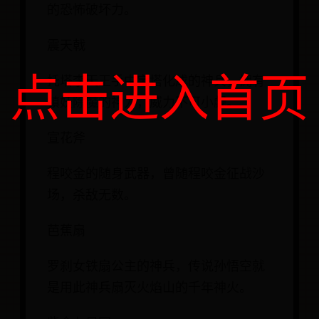
的恐怖破坏力。
震天戟
点击进入首页
托塔李天王手中宝塔化成的神兵，拥有
镇妖除魔的神力，威力不可小觑。
宣花斧
程咬金的随身武器，曾随程咬金征战沙
场，杀敌无数。
芭蕉扇
罗刹女铁扇公主的神兵，传说孙悟空就
是用此神兵扇灭火焰山的千年神火。