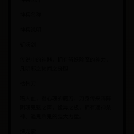
神兵图片
神兵名称
神兵说明
斩妖剑
传说中的神器，拥有斩妖除魔的神力，
凡阴邪之物闻之丧胆
枯骨刀
嗜人血，摄心魂的魔刀，刀身传来阵阵
阴魂鬼魅之声，诡异之极，拥有遇神杀
神、遇鬼杀鬼的强大力量。
缚龙索