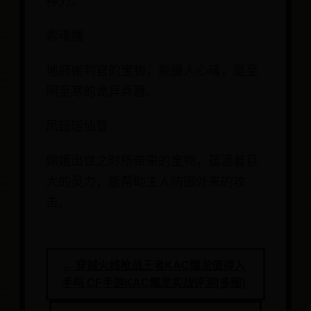
神力。
索魂幡
地府崔判官的宝物，能摄人心魂，是至
阴至寒的诡异兵器。
凤翅瑶仙簪
嫦娥出世之时所带来的宝物，蕴涵着巨
大的灵力，能帮助主人防御外来的攻
击。
← 穿越火线枪战王者KAC耀龙值得入
手吗 CF手游KAC耀龙实战评测[多图]