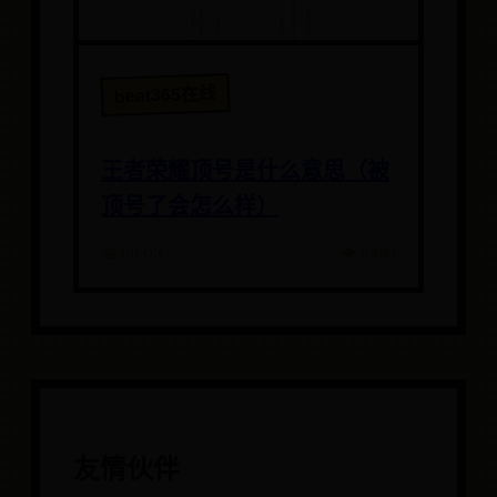
beat365在线
王者荣耀顶号是什么意思（被
顶号了会怎么样）
📅 08-03
👁️ 6990
友情伙伴