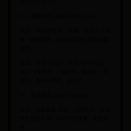
毛出在羊身上’。”
23、羊狠狼贪 yáng hěn láng tān
释义：羊狠狼贪 狠：凶狠。原指为人凶
狠，争夺权势。后比喻贪官污吏的残酷
剥削。
出处：西汉 司马迁《史记 项羽本纪》：
“因下令军中曰：‘ 猛如虎，很如羊，贪
如狼，强不可使者，皆斩之。’”
24、羊续悬鱼 yáng xù xuán yú
释义：羊续悬鱼 羊续，汉时官吏。羊续
把生鱼悬于庭。形容为官清廉，拒受贿
赂。