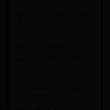
向人慰劳或庆贺。
出处：元·无名氏《举案齐眉》第四折：
“老夫如今牵羊担酒，与孩儿庆喜。”
20、瘦羊博士 shòu yáng bó shì
释义：瘦羊博士 指能克己让人的人。
出处：《后汉书甄宇传》：“建武中，
[甄宇]为州从事，征拜博士。”李贤注引
《东观汉记》：“建武中每腊，诏书赐博
士一羊。羊有大小肥瘦。时博士祭酒
议，欲杀羊分肉，……宇因先自取其最
瘦者，由是不复有争讼。”
21、羊入虎口 yáng rù hǔ kǒu