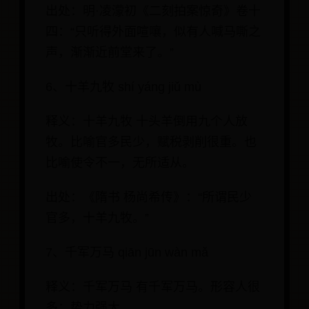
出处：明·凌濛初《二刻拍案惊奇》卷十
四：“只听得外面喧嚷，似有人喊马嘶之
声，渐渐近前堂来了。”
6、十羊九牧 shí yáng jiǔ mù
释义：十羊九牧 十头羊倒用九个人放
牧。比喻官多民少，赋税剥削很重。也
比喻使令不一，无所适从。
出处：《隋书 杨尚希传》：“所谓民少
官多，十羊九牧。”
7、千军万马 qiān jūn wàn mǎ
释义：千军万马 有千军万马。形容人很
多；势力强大。