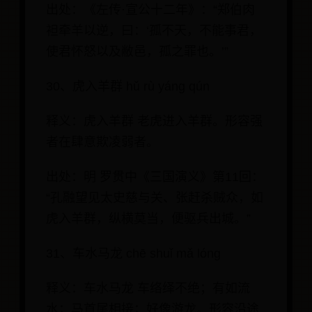
出处：《左传·宣公十二年》：“郑伯肉
袒牵羊以逆，曰：‘孤不天，不能事君，
使君怀怒以及敝邑，孤之罪也。’”
30、虎入羊群 hǔ rù yáng qún
释义：虎入羊群 老虎进入羊群。形容强
者在肆意欺凌弱者。
出处：明 罗贯中《三国演义》第11回：
“孔融望见太史慈与关、张赶杀贼众，如
虎入羊群，纵横莫当，便驱兵出城。”
31、车水马龙 chē shuǐ mǎ lóng
释义：车水马龙 车络绎不绝；有如流
水；马首尾相接；好像游龙。形容沿途