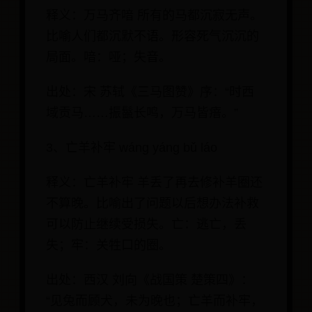
释义：万马齐喑 所有的马都沉寂无声。
比喻人们都沉默不语。形容死气沉沉的
局面。喑：哑；失音。
出处：宋 苏轼《三马图赞》序：“时西
域贡马……振鬣长鸣，万马皆瘖。”
3、亡羊补牢 wáng yáng bǔ láo
释义：亡羊补牢 羊丢了再去修补羊圈还
不算晚。比喻出了问题以后想办法补救
可以防止继续受损失。亡：逃亡，丢
失；牢：关牲口的圈。
出处：西汉 刘向《战国策 楚策四》：
“见兔而顾犬，未为晚也；亡羊而补牢，