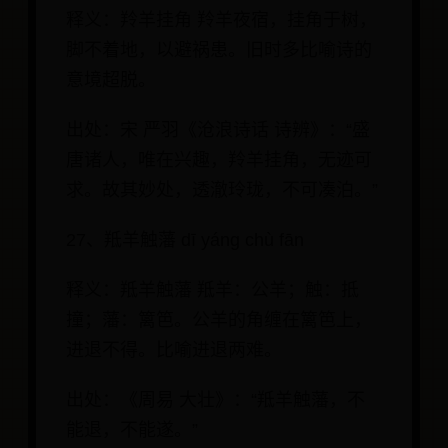
释义：羚羊挂角 羚羊夜宿，挂角于树，
脚不着地，以避祸患。旧时多比喻诗的
意境超脱。
出处：宋 严羽《沧浪诗话 诗辨》：“盛
唐诸人，唯在兴趣，羚羊挂角，无迹可
求。故其妙处，透澈玲珑，不可凑泊。”
27、羝羊触藩 dī yáng chù fān
释义：羝羊触藩 羝羊：公羊；触：抵
撞；藩：篱笆。公羊的角缠在篱笆上，
进退不得。比喻进退两难。
出处：《周易 大壮》：“羝羊触藩，不
能退，不能遂。”