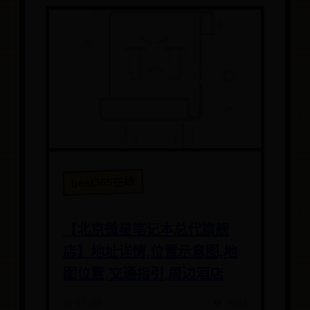
beat365在线
【北京微星笔记本总代旗舰
店】地址详情,位置示意图,地
图位置,交通指引,周边酒店
📅 07-03
👁️ 2683