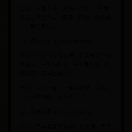
出处：先秦 孔子《论语 八佾》：“子贡
欲去告朔之饩羊，子曰：‘赐也，尔爱其
羊，我爱其礼。’”
18、牛头马面 niú tóu mǎ miàn
释义：牛头马面 佛家语；指阎王手下的
两鬼卒；一个头像牛；一个面像马。现
比喻各种各样凶恶的人。
出处：《楞严经》：“牛头狱卒，马头罗
刹，手执枪矟，驱入城门。”
19、牵羊担酒 qiān yáng dàn jiǔ
释义：牵羊担酒 牵着羊，挑着酒。表示