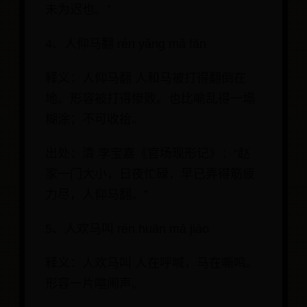
未为迟也。”
4、人仰马翻 rén yǎng mǎ fān
释义：人仰马翻 人和马被打得翻倒在
地。形容被打得惨败。也比喻乱得一塌
糊涂；不可收拾。
出处：清 李宝嘉《官场现形记》：“赵
家一门大小，日夜忙碌，早已弄得筋疲
力尽，人仰马翻。”
5、人欢马叫 rén huān mǎ jiào
释义：人欢马叫 人在呼喊，马在嘶鸣。
形容一片喧闹声。