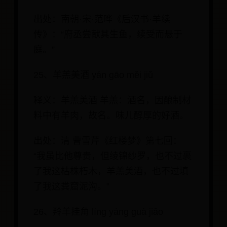
出处：南朝·宋·范晔《后汉书·羊续
传》：“府丞尝献其生鱼，续受而悬于
庭。”
25、羊羔美酒 yán gāo měi jiǔ
释义：羊羔美酒 羊羔：酒名，因酿制材
料中有羊肉，故名。味儿醇厚的好酒。
出处：清 曹雪芹《红楼梦》第七回：
“我虽比他尊贵，但绫锦纱罗，也不过裹
了我这枯株朽木，羊羔美酒，也不过填
了我这粪窟泥沟。”
26、羚羊挂角 líng yáng guà jiǎo