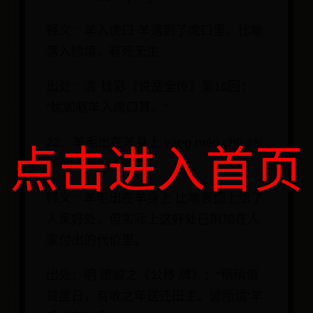
释义：羊入虎口 羊落到了虎口里。比喻
落入险境，有死无生
出处：清·钱彩《说岳全传》第16回：
“犹如驱羊入虎口耳。”
22、羊毛出在羊身上 yáng máo chū zài
点击进入首页
yáng shēn shàng
释义：羊毛出在羊身上 比喻表面上给了
人家好处，但实际上这好处已附加在人
家付出的代价里。
出处：明 唐顺之《公移 牌》：“稍稍借
贷度日，有收之年送还田主。谚所谓‘羊