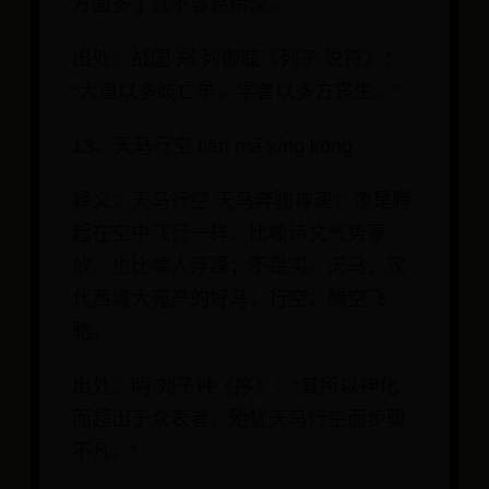
方面多了就不容易精深。
出处：战国 郑 列御寇《列子 说符》：
“大道以多歧亡羊，学者以多方丧生。”
13、天马行空 tiān mǎ xíng kōng
释义：天马行空 天马奔驰神速；像是腾
起在空中飞行一样。比喻诗文气势豪
放。也比喻人浮躁；不踏实。天马：汉
代西域大宛产的好马；行空：腾空飞
驰。
出处：明 刘子钟《序》：“其所以神化
而超出于众表者，殆犹天马行空而步骤
不凡。”