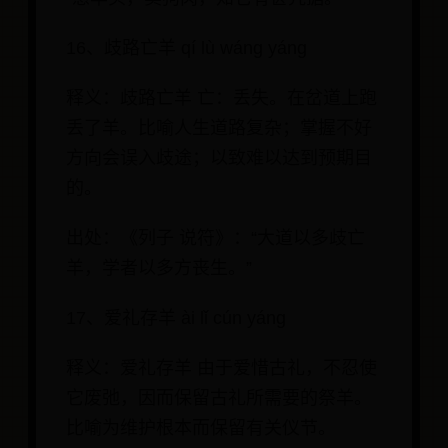
16、歧路亡羊 qí lù wáng yáng
释义：歧路亡羊 亡：丢失。在岔道上跑
丢了羊。比喻人生道路复杂；掌握不好
方向会误入歧途；以致难以达到预期目
的。
出处：《列子 说符》：“大道以多歧亡
羊，学者以多方丧生。”
17、爱礼存羊 ài lǐ cún yáng
释义：爱礼存羊 由于爱惜古礼，不忍使
它废弛，因而保留古礼所需要的祭羊。
比喻为维护根本而保留有关仪节。