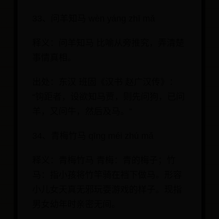
33、问羊知马 wèn yáng zhī mǎ
释义：问羊知马 比喻从旁推究，弄清楚
事情真相。
出处：东汉 班固《汉书 赵广汉传》：
“钩距者，设欲知马贾，则先问狗，已问
羊，又问牛，然后及马。”
34、青梅竹马 qīng méi zhú mǎ
释义：青梅竹马 青梅：青的梅子；竹
马：指小孩将竹竿骑在裆下做马。形容
小儿女天真无邪玩耍游戏的样子。现指
男女幼年时亲密无间。