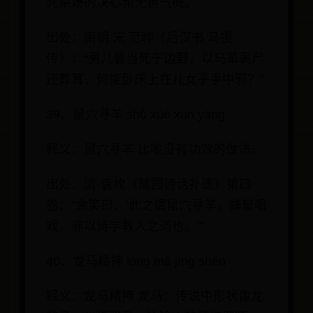
死杀场的决心和无畏气概。
出处：南朝 宋 范晔《后汉书 马援
传》：“男儿要当死于边野，以马革裹尸
还葬耳，何能卧床上在儿女子手中邪？”
39、鼠穴寻羊 shǔ xué xún yáng
释义：鼠穴寻羊 比喻没有功效的做法。
出处：清·袁枚《随园诗话补遗》第四
卷：“余笑曰：‘此之谓鼠穴寻羊，蜂窠唱
戏，非以诗学教人之道也。’”
40、龙马精神 lóng mǎ jīng shén
释义：龙马精神 龙马：传说中形状像龙