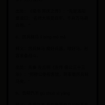
出处：《梁书 陈庆之传》：“先是洛阳
童谣曰：‘名师大将莫自牢，千兵万马避
白袍。’”
8、厉兵秣马 lì bīng mò mǎ
释义：厉兵秣马 磨好兵器，喂好马。形
容准备战斗。
出处：先秦 左丘明《左传 僖公三十三
年》：“郑穆公使视客馆，则束载厉兵秣
马矣。”
9、告朔饩羊 gù shuò xì yáng