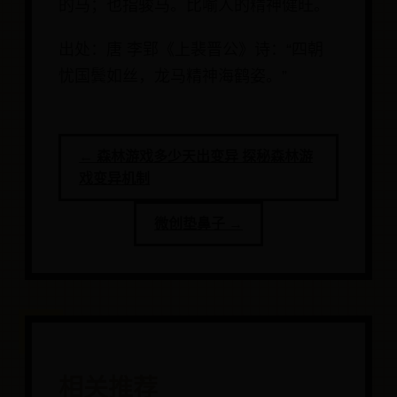
的马；也指骏马。比喻人的精神健旺。
出处：唐 李郢《上裴晋公》诗：“四朝
忧国鬓如丝，龙马精神海鹤姿。”
← 森林游戏多少天出变异 探秘森林游
戏变异机制
微创垫鼻子 →
相关推荐