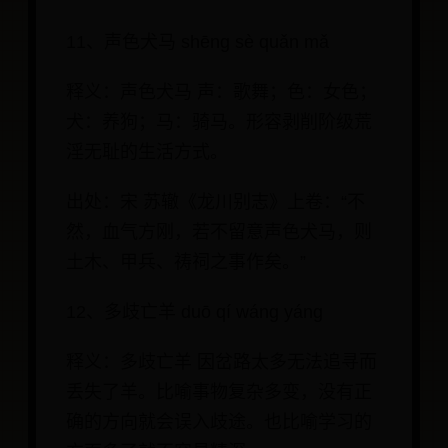
11、声色犬马 shēng sè quǎn mǎ
释义：声色犬马 声：歌舞；色：女色；
犬：养狗；马：骑马。形容剥削阶级荒
淫无耻的生活方式。
出处：宋 苏辙《龙川别志》上卷：“不
然，血气方刚，若不留意声色犬马，则
土木、甲兵、祷祠之事作矣。”
12、多歧亡羊 duō qí wáng yáng
释义：多歧亡羊 因岔路太多无法追寻而
丢失了羊。比喻事物复杂多变，没有正
确的方向就会误入歧途。也比喻学习的