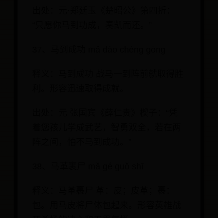
出处：元·郑廷玉《楚昭公》第四折：
“只愿你马到功成，奏凯而还。”
37、马到成功 mǎ dào chéng gōng
释义：马到成功 战马一到阵前就取得胜
利。形容迅速取得成就。
出处：元 张国宾《薛仁贵》楔子：“凭
着您孩儿学成武艺，智勇双全，若在两
阵之间，怕不马到成功。”
38、马革裹尸 mǎ gé guǒ shī
释义：马革裹尸 革：皮；皮革；裹：
包。用马皮将尸体包起来。形容英雄战