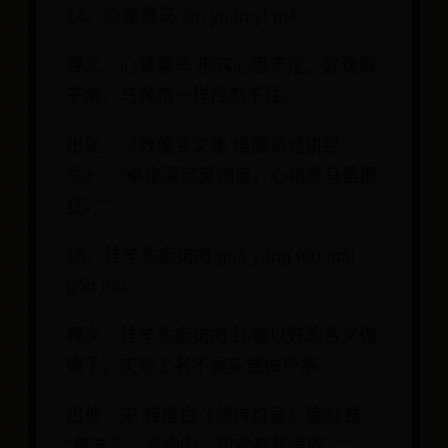
14、心猿意马 xīn yuán yì mǎ
释义：心猿意马 形容心思不定；好像猴
子跳、马奔跑一样控制不住。
出处：《敦煌变文集 维摩诘经讲经
文》：“卓定深沉莫测量，心猿意马罢颠
狂。”
15、挂羊头卖狗肉 guà yáng tóu mài
gǒu ròu
释义：挂羊头卖狗肉 比喻以好的名义做
幌子，实际上名不副实或做坏事
出处：宋 释惟白《续传灯录》第31卷：
“悬羊头，卖狗肉，知它有甚凭据。”