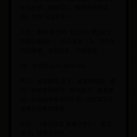
车马很多；成群结队；繁华热闹的场
面。也作“马龙车水”。
出处：南朝 宋 范晔《后汉书 皇后纪上
明德马皇后》：“前过濯龙门上，见外家
问起居者，车如流水，马如游龙。”
32、金戈铁马 jīn gē tiě mǎ
释义：金戈铁马 金戈：金属制的戈；铁
马：披有铁甲的马。挥动金戈；骑着铁
马。比喻战争及戎马生涯。也形容军队
或将士的威武雄姿。
出处：《新五代史 李袭吉传》：“金戈
铁马，蹂践于明时。”