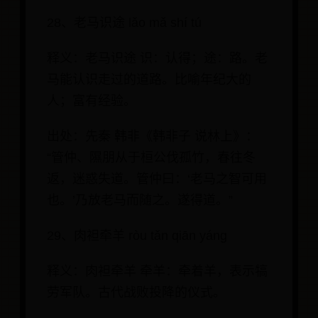
28、老马识途 lǎo mǎ shí tú
释义：老马识途 识：认得；途：路。老
马能认识走过的道路。比喻年纪大的
人；富有经验。
出处：先秦 韩非《韩非子 说林上》：
“管仲、隰朋从于桓公伐孤竹，春往冬
返，迷惑失道。管仲曰：‘老马之智可用
也。’乃放老马而随之。遂得道。”
29、肉袒牵羊 ròu tǎn qiān yáng
释义：肉袒牵羊 牵羊：牵着羊，表示犒
劳军队。古代战败投降的仪式。