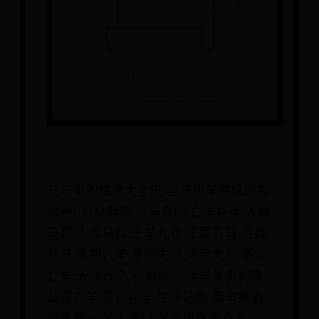
马与羊的成语大全(形容马和羊的成语有
哪些):万马奔腾,万马齐喑,亡羊补牢,人仰
马翻,人欢马叫,十羊九牧,千军万马,厉兵
秣马,告朔饩羊,塞翁失马,声色犬马,多歧
亡羊,天马行空,心猿意马,挂羊头卖狗肉,
歧路亡羊,爱礼存羊,牛头马面,牵羊担酒,