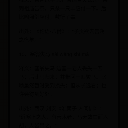
释义：告朔饩羊 原指鲁国自文公起不亲
到祖庙告祭，只杀一只羊应付一下。后
比喻照例应付，敷衍了事。
出处：《论语·八佾》：“子贡欲去告朔
之忾羊。”
10、塞翁失马 sài wēng shī mǎ
释义：塞翁失马 边塞一老人丢失一匹
马；后此马归来；并带回一匹骏马。比
喻虽然暂时受到损失；但从长远看；也
许会得到好处。
出处：西汉 刘安《淮南子 人间训》：
“近塞上之人，有善术者，马无故亡而入
胡，人皆吊之。”