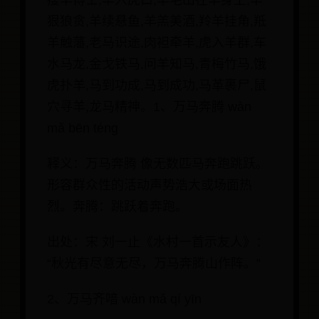
瘦羊博士,羊入虎口,羊毛出在羊身上,羊
狠狼贪,羊续悬鱼,羊羔美酒,羚羊挂角,羝
羊触藩,老马识途,肉袒牵羊,虎入羊群,车
水马龙,金戈铁马,问羊知马,青梅竹马,饿
虎扑羊,马到功成,马到成功,马革裹尸,鼠
穴寻羊,龙马精神。1、万马奔腾 wàn
mǎ bēn téng
释义：万马奔腾 像无数匹马奔跑跳跃。
形容群众性的活动声势浩大或场面热
烈。奔腾：跳跃着奔跑。
出处：宋 刘一止《水村一首示友人》：
“秋光有尽意无尽，万马奔腾山作阵。”
2、万马齐喑 wàn mǎ qí yīn