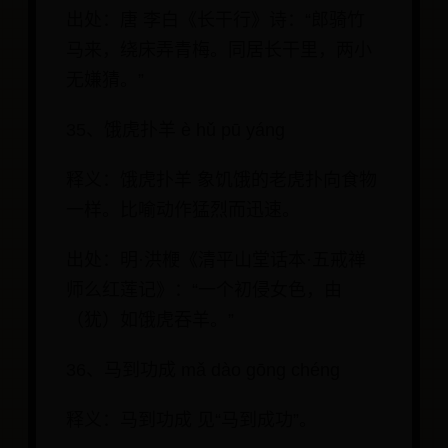
出处：唐 李白《长干行》诗：“郎骑竹
马来，绕床弄青梅。同居长干里，两小
无嫌猜。”
35、饿虎扑羊 è hǔ pū yáng
释义：饿虎扑羊 象饥饿的老虎扑向食物
一样。比喻动作猛烈而迅速。
出处：明·洪楩《清平山堂话本·五戒禅
师么红莲记》：“一个初侵女色，由
（犹）如饿虎吞羊。”
36、马到功成 mǎ dào gōng chéng
释义：马到功成 见“马到成功”。