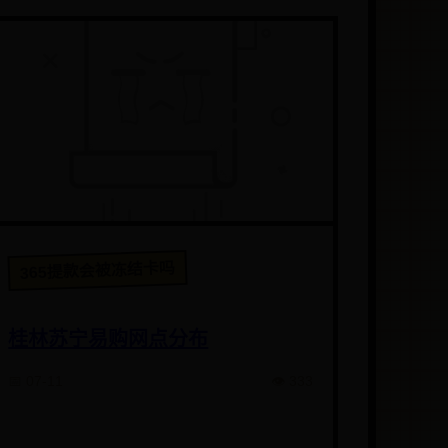
365提款会被冻结卡吗
桂林苏宁易购网点分布
📅 07-11
👁️ 333