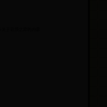
多关于云顶之弈的内容