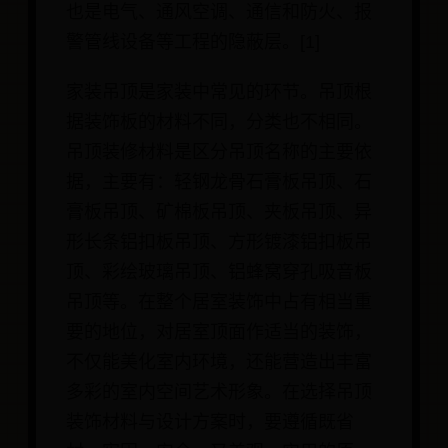
也是电气、通风空调、通信和防火、报
警管线设备等工程的隐蔽层。[1]
家装吊顶是家装中常见的环节。吊顶根
据装饰板的材料不同，分类也不相同。
吊顶装修材料是区分吊顶名称的主要依
据，主要有：轻钢龙骨石膏板吊顶、石
膏板吊顶、矿棉板吊顶、夹板吊顶、异
形长条铝扣板吊顶、方形镀漆铝扣板吊
顶、彩绘玻璃吊顶、铝蜂窝穿孔吸音板
吊顶等。在整个居室装饰中占有相当重
要的地位，对居室顶面作适当的装饰，
不仅能美化室内环境，还能营造出丰富
多彩的室内空间艺术形象。在选择吊顶
装饰材料与设计方案时，要遵循既省