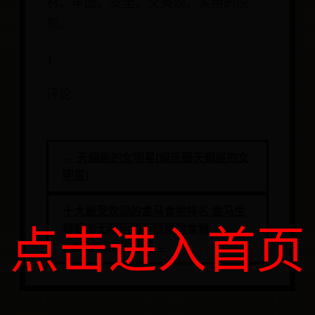
材、牢固、安全、又美观、实用的原
则。
1
评论
← 天蝎座的女明星(娱乐圈天蝎座的女
明星)
十大最受欢迎的盒马食物排名 盒马生
鲜超市无限回购不踩雷的食物
点击进入首页
→MAIGOO生活榜 →