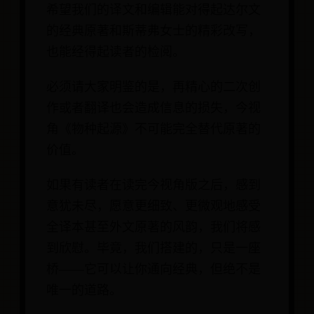
希望我们的译文和编辑能对得起达尔文
的经典原著和斯蒂弗女士的精彩改写，
也能经得起读者的检阅。
必须请大家明鉴的是，再精心的二次创
作或者翻译也会造成信息的损失，今视
角《物种起源》不可能完全替代原著的
价值。
如果有读者在读完今视角版之后，感到
意犹未尽，愿意更细致、更微观地感受
全译本甚至外文原著的风韵，我们将感
到欣慰。毕竟，我们搭建的，只是一座
桥——它可以让你通向经典，但绝不是
唯一的道路。