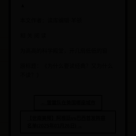
▲
本文作者：读库编辑·羊顿
相 关 阅 读
为高高的科学殿堂，开几扇低低的窗
原标题：《为什么要读经典？又为什么
不读？》
← 雷霆队在美国哪座城市
【世南美预】阿根廷vs巴西首发阵容
名单(2025年03月26日) →