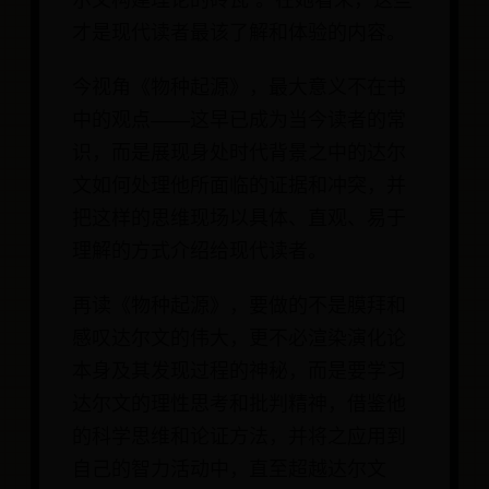
尔文构建理论的砖瓦”。在她看来，这些
才是现代读者最该了解和体验的内容。
今视角《物种起源》，最大意义不在书
中的观点——这早已成为当今读者的常
识，而是展现身处时代背景之中的达尔
文如何处理他所面临的证据和冲突，并
把这样的思维现场以具体、直观、易于
理解的方式介绍给现代读者。
再读《物种起源》，要做的不是膜拜和
感叹达尔文的伟大，更不必渲染演化论
本身及其发现过程的神秘，而是要学习
达尔文的理性思考和批判精神，借鉴他
的科学思维和论证方法，并将之应用到
自己的智力活动中，直至超越达尔文