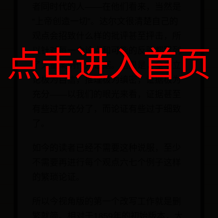
者同时代的人——在他们看来，当然是
“上帝创造一切”。达尔文很清楚自己的
观点会招致什么样的批评甚至抨击，所
点击进入首页
以针对每一个论点和可能的反驳都罗列
了大量案例作为证据。结果是，全书立
论极为自信，推理极为缜密，证据极为
充分——以我们的眼光来看，证据甚至
有些过于充分了，而论证有些过于细致
了。
如今的读者已经不需要这种说服，至少
不需要再进行每个观点六七个例子这样
的繁琐论证。
所以今视角版的第一个改写工作就是删
繁就简。相对于1859年的初始版本，大