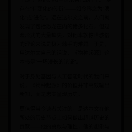
个谜”，但他仍然坚信从亲代到子代一定
存在“有变化的传衍”——如今称之为“演
化”或“进化”。远在达尔文之前，人们就
发现了包括恐龙在内的诸多化石，但过
渡形式的大量缺失，对他本就惊世骇俗
的理论来说是极为棘手的难题。于是，
用达尔文自己的话说，《物种起源》这
本书是“一场漫长的论证”。
对于身处基因与人工智能时代的我们来
说，《物种起源》的价值并非高效输出
新知，而是忠实呈现历史。
更值得当今读者关注的，是达尔文在他
所处的历史节点上如何做出超越历史的
贡献——他的勇敢与理性，他的想象与