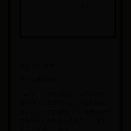
原创 羊顿 读库
为什么要读经典？
1981年，卡尔维诺列出了十四个对“经
典”的定义，作为他对这一问题的回答。
其中，第一条是这样说的：“经典是那些
你经常听人家说‘我正在重读……’而不
是‘我正在读……’的书。”