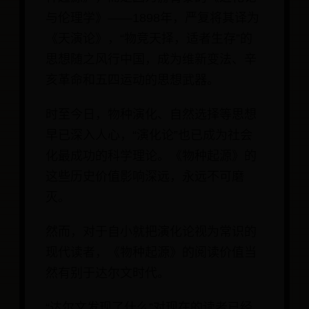
与伦理学》——1898年，严复将其译为
《天演论》，“物竞天择，适者生存”的
思想随之风行中国，成为维新变法、辛
亥革命和五四运动的思想武器。
时至今日，物种演化、自然选择等思想
早已深入人心，“演化论”也已成为社会
化最成功的科学理论。《物种起源》的
这些历史价值影响深远，永远不可磨
灭。
然而，对于自小就把演化论视为常识的
现代读者，《物种起源》的阅读价值当
然有别于达尔文时代。
“达尔文发现了什么”对现在的读者已经