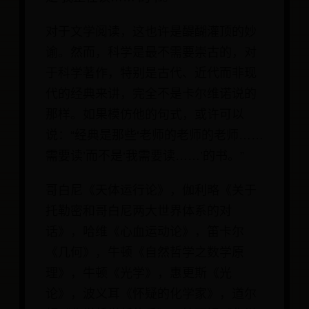
对于文学阅读，这也许是醍醐灌顶的妙
谕。然而，科学是最不需要崇古的，对
于科学著作，特别是古代、近代而非现
代的经典来讲，完全不是卡尔维诺说的
那样。如果模仿他的句式，或许可以
说：“经典是那些‘老师的老师的老师……
需要读’而不是‘我需要读……’的书。”
哥白尼《天体运行论》，伽利略《关于
托勒密和哥白尼两大世界体系的对
话》，哈维《心血运动论》，笛卡尔
《几何》，牛顿《自然哲学之数学原
理》，牛顿《光学》，惠更斯《光
论》，波义耳《怀疑的化学家》，道尔