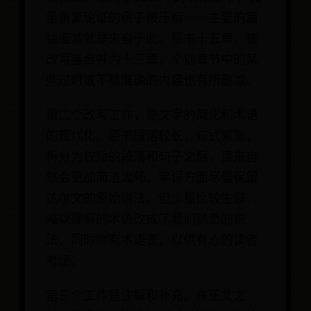
量重复论证的例子被压缩——主要的篇
幅缩减就是来自于此。原书十五章，被
改写者合并为十三章，个别章节中的某
些过时或不够准确的内容也有所删减。
第二个改写工作，是文字的简化和术语
的现代化。原书段落较长，句式繁复，
拆分为较短的段落和句子之后，读来自
然会更加简洁流畅。字词方面尽量保留
达尔文的原始说法，但少量比较生僻、
难以理解的术语改成了我们熟悉的说
法，同时附有术语表，以供有心的读者
考证。
第三个工作是注解和补充。在正文之