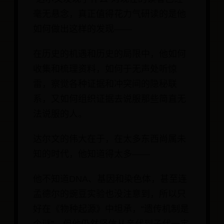
毫无悬念，真正值得花力气研读的是他
如何做出这样的发现——
在历史的机遇和历史的局限中，他如何
收集和梳理资料，如何于无声处听惊
雷，察觉各种证据和冲突间的隐秘联
系，又如何组织证据去说服那些简直无
法说服的人。
达尔文的伟大在于，在太多东西尚属未
知的时代，他知道得太多——
他不知道DNA、基因和染色体，甚至连
孟德尔的豌豆实验也没注意到，所以只
好在《物种起源》中坦承，“遗传机制是