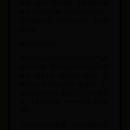
推理，他的广博与敏锐，全都蕴藏在那
场“漫长的论证”中，而要亲身体验达尔
文的思维现场，除了沉浸其中，恐怕别
无他途。
今视角版的意义
达尔文自1838年就已经初步形成了自然
选择的思想，但他自己也感觉太过离经
叛道，以至于私下里和别人谈起时，不
由感叹说“这简直像供认一桩谋杀”。为
验证自己的观点，他花了二十年收集资
料，才最终让它在《物种起源》中传遍
世界。
《物种起源》的原著，目标读者是与作