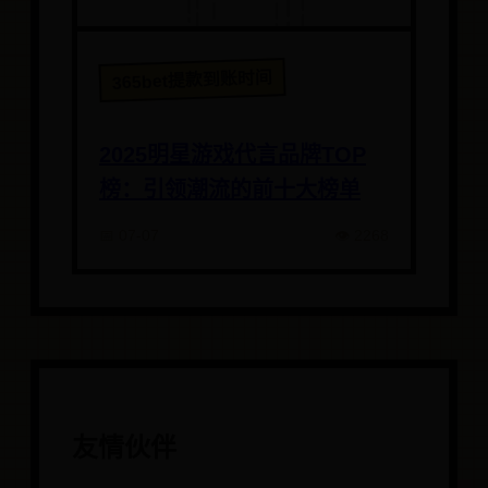
365bet提款到账时间
2025明星游戏代言品牌TOP
榜：引领潮流的前十大榜单
📅 07-07
👁️ 2268
友情伙伴