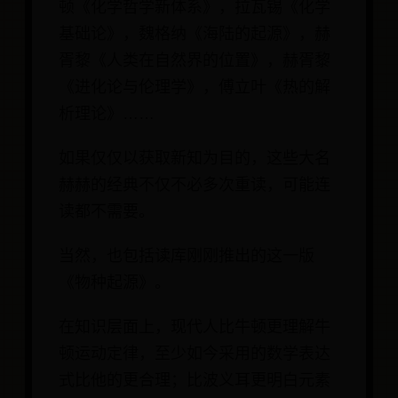
顿《化学哲学新体系》，拉瓦锡《化学
基础论》，魏格纳《海陆的起源》，赫
胥黎《人类在自然界的位置》，赫胥黎
《进化论与伦理学》，傅立叶《热的解
析理论》……
如果仅仅以获取新知为目的，这些大名
赫赫的经典不仅不必多次重读，可能连
读都不需要。
当然，也包括读库刚刚推出的这一版
《物种起源》。
在知识层面上，现代人比牛顿更理解牛
顿运动定律，至少如今采用的数学表达
式比他的更合理；比波义耳更明白元素