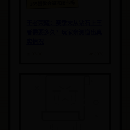
365提款会被冻结卡吗
王者荣耀：赛季末从钻石上王
者需要多久？玩家亲测道出真
实情况
📅 07-06
👁️ 8076