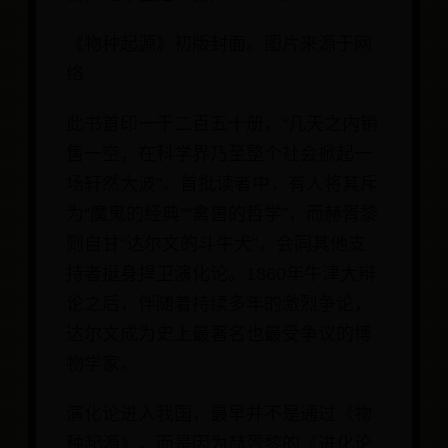
《物种起源》初版封面。图片来源于网
络
此书首印一千二百五十册，“几天之内销
售一空，在科学界乃至整个社会掀起一
场轩然大波”。首批读者中，有人将其斥
为“魔鬼的经典”“禽兽的哲学”，而赫胥黎
则自甘“达尔文的斗牛犬”，会同其他支
持者挺身捍卫演化论。1860年牛津大辩
论之后，伴随着持续多年的激烈争论，
达尔文成为史上最著名也最受争议的博
物学家。
演化论进入我国，最早并不是通过《物
种起源》，而是因为赫胥黎的《进化论