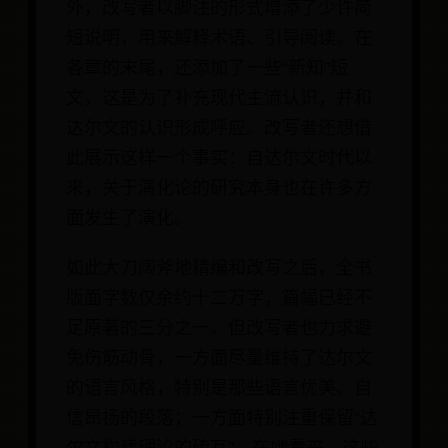
外，改写者以脚注的形式增添了少许简
短说明，用来解释术语、引导阅读。在
各章的末尾，还添加了一些“新知”短
文，这是为了补充现代主流认识，并和
达尔文的认识形成呼应。改写者还想借
此展示这样一个事实：自达尔文时代以
来，关于演化论的研究本身也在许多方
面发生了演化。
如此大刀阔斧地精编和改写之后，全书
版面字数仅余约十二万字，篇幅已经不
足原著的三分之一。但改写者也力求避
免伤筋动骨，一方面尽量维持了达尔文
的语言风格，特别是那些语言优美、自
信昂扬的段落；一方面特别注重保留“达