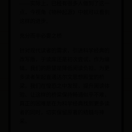
——实际上，已经有很多人做到了这一
点，今视角《物种起源》中就可以看到
这样的进步。
充分而非必要之桥
针对现代读者的需求，引进科学经典的
改写版，于读库还是初次尝试，作为编
辑，我们的愿望是降低阅读负担，为更
多读者架起直通达尔文思想殿堂的桥
梁。我们在惶恐之中发现，提升阅读体
验、让这样的桥梁保持畅通似乎不难，
真正的困难是在为科学经典找到更多读
者的同时，切实保留原著的精髓与神
采。