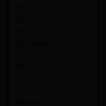
热度
评分
恒翔HX-3109
综合介绍|参数|图片|点评
￥58
无评分，去点评 >
对比
2
恒翔HX8887