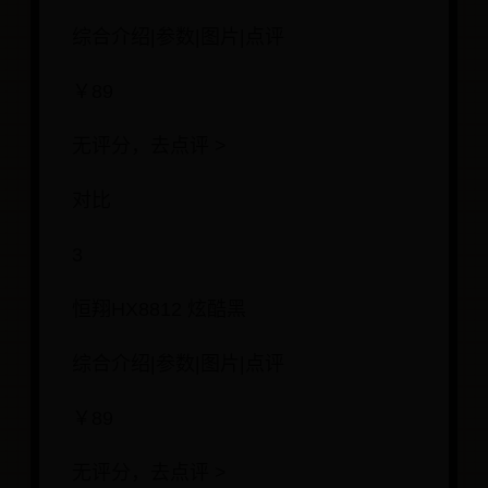
综合介绍|参数|图片|点评
￥89
无评分，去点评 >
对比
3
恒翔HX8812 炫酷黑
综合介绍|参数|图片|点评
￥89
无评分，去点评 >