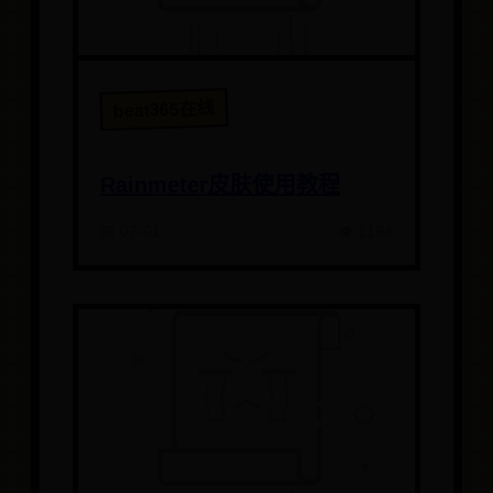
beat365在线
Rainmeter皮肤使用教程
📅 07-01
👁️ 1194