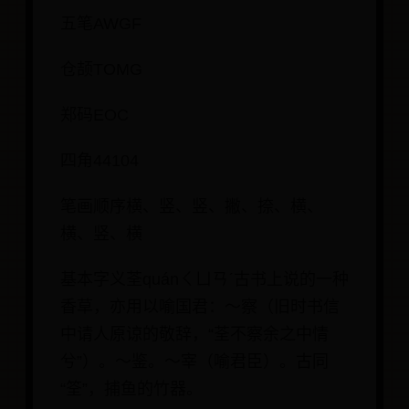
五笔AWGF
仓颉TOMG
郑码EOC
四角44104
笔画顺序横、竖、竖、撇、捺、横、
横、竖、横
基本字义荃quánㄑㄩㄢˊ古书上说的一种
香草，亦用以喻国君：～察（旧时书信
中请人原谅的敬辞，“荃不察余之中情
兮”）。～鉴。～宰（喻君臣）。古同
“筌”，捕鱼的竹器。