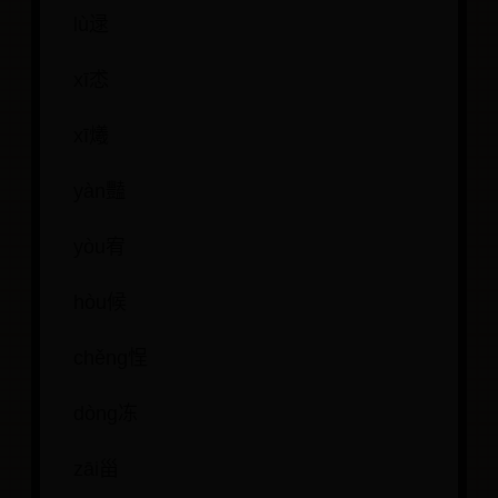
lù逯
xī怸
xī爔
yàn豔
yòu宥
hòu候
chěng悜
dòng冻
zāi甾