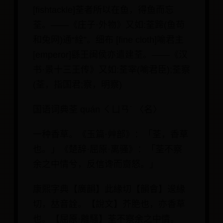
[fishtackle]荃者所以在鱼，得鱼而忘
荃。——《庄子·外物》又如:荃蹄(鱼苟
和兔网)通“絟”。细布 [fine cloth]喻君主
[emperor]繇王闽侯亦遣建荃。——《汉
书·景十三王传》又如:荃宰(喻君臣);荃察
(荃，指国君;察，明察)
国语词典荃 quán ㄑㄩㄢˊ 〈名〉
一种香草。《玉篇·艸部》：「荃，香草
也。」《楚辞·屈原·离骚》：「荃不察
余之中情兮，反信谗而齌怒。」
康熙字典【廣韻】此緣切【韻會】逡緣
切，𠀤音詮。【說文】芥脃也，亦香草
也。【屈原·離騷】荃不察余之中情。