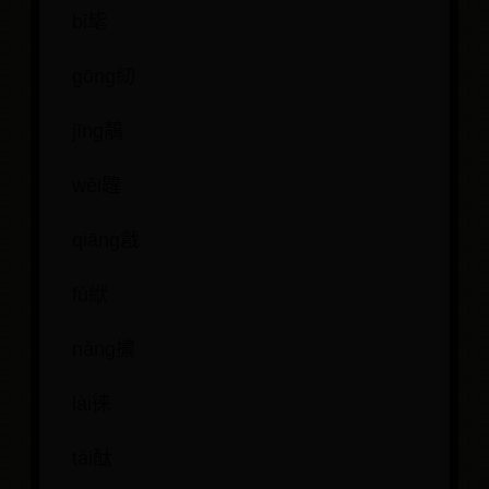
bǐ毞
gōng糿
jīng鶄
wěi韙
qiāng戧
fú絥
nǎng擃
lài徕
tài酞