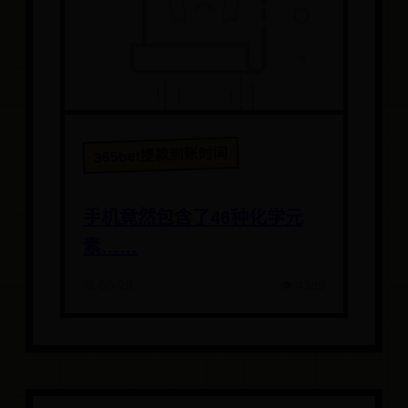
365bet提款到账时间
手机竟然包含了46种化学元
素……
📅 06-28
👁️ 4389