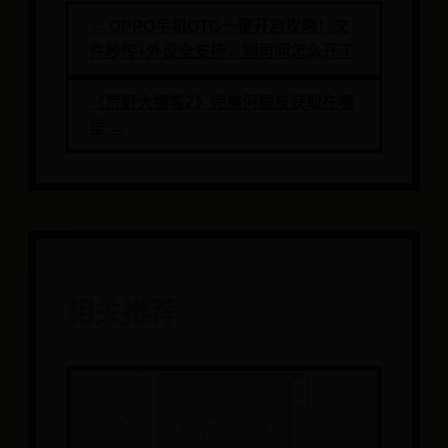
← ‌OPPO手机OTG一键开启攻略！文
件秒传+外设全支持，别再问怎么开了
《荒野大镖客2》完美河狸皮获取在哪
里 →
相关推荐