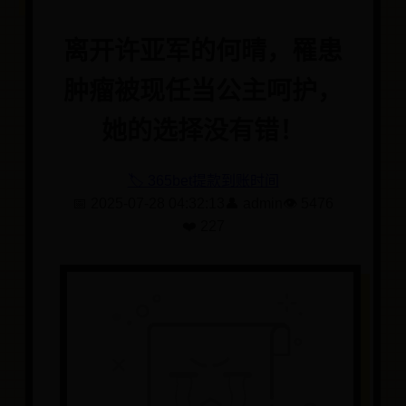
离开许亚军的何晴，罹患
肿瘤被现任当公主呵护，
她的选择没有错！
🏷️ 365bet提款到账时间
📅 2025-07-28 04:32:13
👤 admin
👁️ 5476
❤️ 227