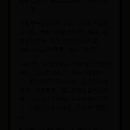
姻便结束了，算上恋爱时间，两人共处
了八年。
许亚军一生结过四次婚，现任妻子是演
员张澍。而何晴的感情史相对简单，在
许亚军之前，她曾与刘威因戏生情，
1989 年相恋并同居，五年后分手。
2015 年，黄绮珊的发文让大家知道何晴
患病，得知是肿瘤后，粉丝们都很担
心。好在她顺利挺过难关，之后仍继续
演戏。治疗期间，演员廖京生曾贴心陪
伴，引发两人的绯闻，甚至有结婚的传
言，但廖京生多次辟谣，称双方只是朋
友。